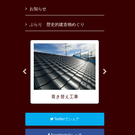
お知らせ
ぶらり 歴史的建造物めぐり
理
葺き替え工事
屋根の耐
Twitterでシェア
Facebookでシェア