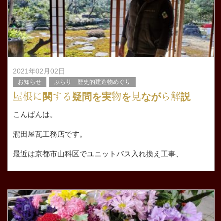
2021年02月02日
お知らせ
ぶらり 歴史的建造物めぐり
屋根に関する疑問を実物を見ながら解説
こんばんは。
瀧田屋瓦工務店です。
最近は京都市山科区でユニットバス入れ換え工事、
山科区で雨漏りした屋根の見積りと仮復旧に
伏見区で給湯器の入れ換え工事に兵庫県西宮市でマンショ
ンのイン