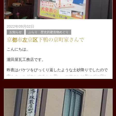
2022年09月02日
お知らせ
ぶらり 歴史的建造物めぐり
京都市左京区下鴨の京町家さんで
こんにちは。
瀧田屋瓦工務店です。
昨夜はバケツをびっくり返したような土砂降りでしたので
家もクールダウンするかと思い、エアコンは着けずに寝た
のですが思いの外室内はまだまだ暑く 寝苦しい夜となり
ました。。。