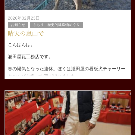
2026年02月23日
お知らせ
ぶらり 歴史的建造物めぐり
晴天の嵐山で
こんばんは。
瀧田屋瓦工務店です。
春の陽気となった連休。ぼくは瀧田屋の看板犬チャーリー
とのんびり過ごす事が出来ました。
日曜日は朝から嵐山へ京都ブヒ会のおさんぽ会へ。
９時に渡月橋前に