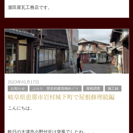
瀧田屋瓦工務店です。
暑い日々が続きましたがここ数日急に寒さが戻り 服装選
びに迷ってしまいます。。。
現場
2023年01月17日
お知らせ
ぶらり 歴史的建造物めぐり
屋根調査
施工録
岐阜県恵那市岩村城下町で屋根修理続編
こんにちは。
昨日の大津市小野付近は突風でしたね。。。