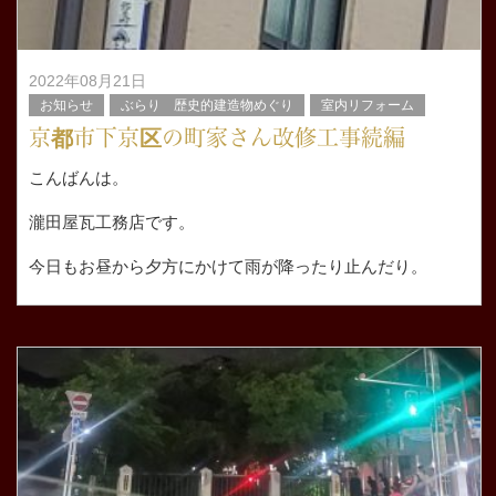
2022年08月21日
お知らせ
ぶらり 歴史的建造物めぐり
室内リフォーム
京都市下京区の町家さん改修工事続編
こんばんは。
瀧田屋瓦工務店です。
今日もお昼から夕方にかけて雨が降ったり止んだり。
今日はせっかくのお休みだったのにお天気が悪いとなんだ
か損した気分になります。
前回ブログの続き京都市