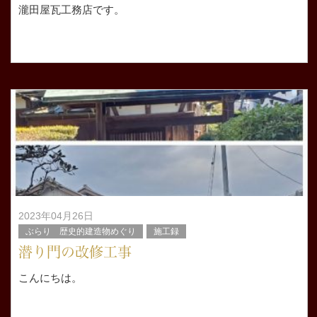
瀧田屋瓦工務店です。
滋賀県大津市千町 南郷ですね。
の屋根葺き替え工事の解体作業で足が筋肉痛になり腰もダ
ル重状態です。
2023年04月26日
ぶらり 歴史的建造物めぐり
施工録
潜り門の改修工事
こんにちは。