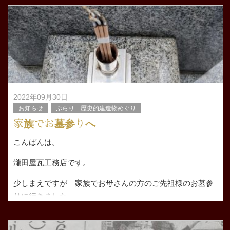
が終わり、来週から入らせていただく現場の段取りをしつ
つ。。。 一気に沢山の現場が重なったり京都市
2022年09月30日
お知らせ
ぶらり 歴史的建造物めぐり
家族でお墓参りへ
こんばんは。
瀧田屋瓦工務店です。
少しまえですが 家族でお母さんの方のご先祖様のお墓参
りに行きました。
何十年とお墓参りに行っていますが生まれて初めての雨
でした。 家族でこんなん初めてやなぁと言