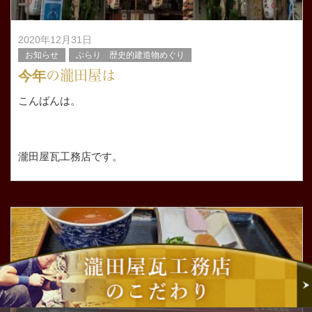
2020年12月31日
お知らせ
ぶらり 歴史的建造物めぐり
今年の瀧田屋は
こんばんは。
瀧田屋瓦工務店です。
令和二年あっという間の１年でした。
瀧田屋の令和二年始まりは千葉県に出張で始まり、台風被
害の復旧やそれに伴い職