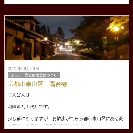
歳と共に治りも遅く治りかけたと思って油断するとあきま
せんね。。。
幸い熱は
2021年08月20日
ぶらり 歴史的建造物めぐり
京都市東山区 高台寺
こんばんは。
瀧田屋瓦工務店です。
少し前になりますが お散歩がてら京都市東山区にある高
台寺さんの夏の夜間特別拝観に行きました。