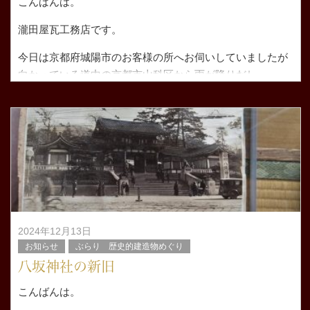
こんばんは。
瀧田屋瓦工務店です。
今日は京都府城陽市のお客様の所へお伺いしていましたが
向かっている道中の京都市山科区から雨が降りだし
宇治市ではワイパーを回すほどの雨。。。
屋根に上が
2024年12月13日
お知らせ
ぶらり 歴史的建造物めぐり
八坂神社の新旧
こんばんは。