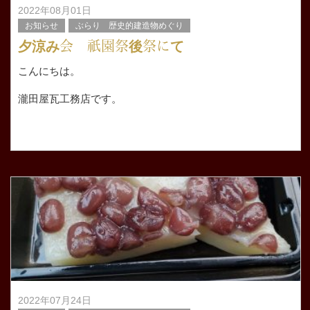
2022年08月01日
お知らせ
ぶらり 歴史的建造物めぐり
夕涼み会 祇園祭後祭にて
こんにちは。
瀧田屋瓦工務店です。
祇園祭後祭初日 夕涼み会として宵々山を現場からの帰り
に見に行きました。
日中はとても暑かったのですが夕暮れからは風が吹き少し
快適でした。
2022年07月24日