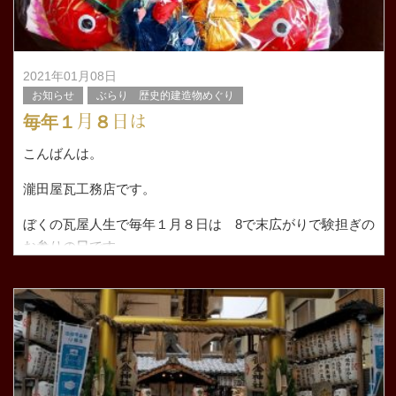
2021年01月08日
お知らせ
ぶらり 歴史的建造物めぐり
毎年１月８日は
こんばんは。
瀧田屋瓦工務店です。
ぼくの瓦屋人生で毎年１月８日は 8で末広がりで験担ぎの
お参りの日です。
修行していた瓦屋さんでは 朝からみんなで立木さんに上
がってましたが 独立してからは