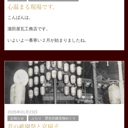
心温まる現場です。
こんばんは。
瀧田屋瓦工務店です。
いよいよ一番寒い２月が始まりましたね。
本日の京都市左京区上高野は曇り。
昨日よりは少し気温が緩んだかな？
屋根の解体作業をしていると体は
2025年01月23日
お知らせ
ぶらり 歴史的建造物めぐり
昔の祇園祭と京扇子