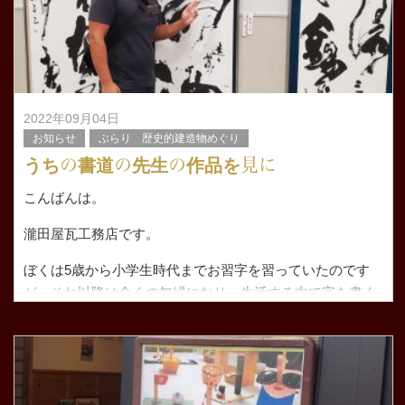
2022年09月04日
お知らせ
ぶらり 歴史的建造物めぐり
うちの書道の先生の作品を見に
こんばんは。
瀧田屋瓦工務店です。
ぼくは5歳から小学生時代までお習字を習っていたのです
が それ以降は全くの無縁になり、生活する中で字を書く
事も減り 段々と字が汚くなり(普通に読めるレベルです
が) 自分で瀧田屋