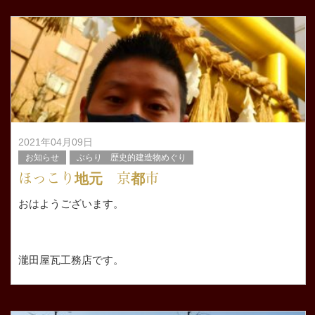
うちの母方のご先祖様のお墓が清水寺さんの近くにありま
すので子供の頃か
2021年04月09日
お知らせ
ぶらり 歴史的建造物めぐり
ほっこり地元 京都市
おはようございます。
瀧田屋瓦工務店です。