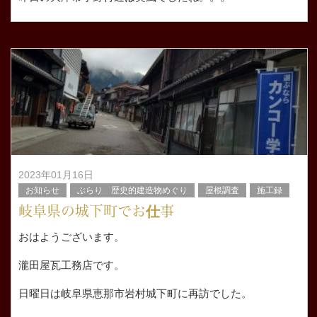
ぴゅーと風音が鳴り物が飛ばされていくくらいでした。
さて、先日の岐阜県恵那市岩村城下町の続きですが
雨シ
2023年01月16日
お知らせ
ぶらり 歴史的建造物めぐり
屋根調査
施工録
岐阜県の城下町でお仕事
おはようございます。
瀧田屋瓦工務店です。
日曜日は岐阜県恵那市岩村城下町に再訪でした。