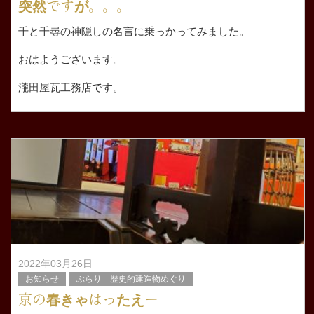
突然ですが。。。
千と千尋の神隠しの名言に乗っかってみました。
おはようございます。
瀧田屋瓦工務店です。
少し前ですが京都市中京区にある 京都文化博物館で開催
されているジブリ展に行ってきました。
平日の
2022年03月26日
お知らせ
ぶらり 歴史的建造物めぐり
京の春きゃはったえー