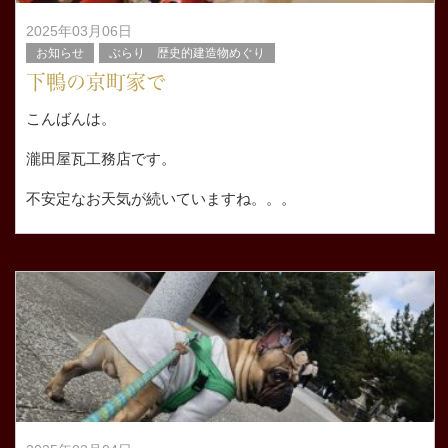
2025年03月06日
お知らせ
ぶらり 歴史的建造物めぐり
下鴨の京町家で
こんばんは。
瀧田屋瓦工務店です。
不安定なお天気が続いていますね。。。
濡れていると作業が出来ない内容の屋根修理で 今日は現
場作業ストップでした。
さて、本日は 毎年恒例の 京都市左京