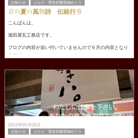
お知らせ
ぶらり 歴史的建造物めぐり
京の夏の風物詩 伝統行事
こんばんは。
瀧田屋瓦工務店です。
ブログの内容が追い付いていませんので６月の内容となり
ますが
6月30日は京都市では水無月を食べる風習がありますね。
うちは昔から五建さんの五建ういろを
2022年05月05日
お知らせ
ぶらり 歴史的建造物めぐり