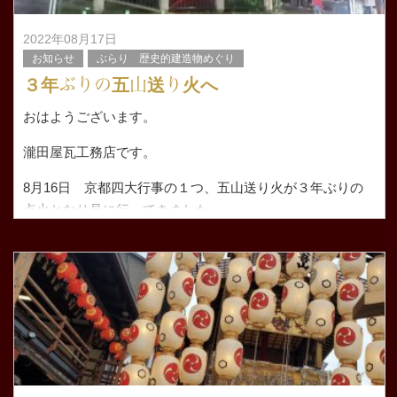
2022年08月17日
お知らせ
ぶらり 歴史的建造物めぐり
３年ぶりの五山送り火へ
おはようございます。
瀧田屋瓦工務店です。
8月16日 京都四大行事の１つ、五山送り火が３年ぶりの
点火となり見に行ってきました。
当日、よく伺っているお店の屋上を解放してくださるとお
聞きしていました