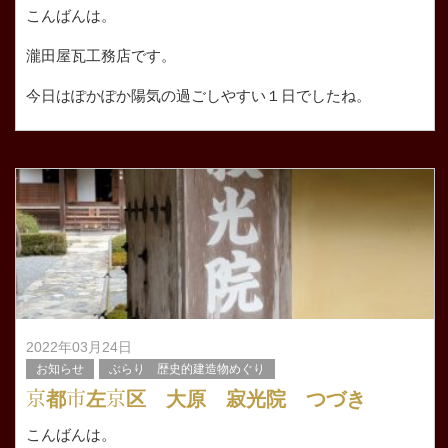
こんばんは。
瀧田屋瓦工務店です。
今日はぽかぽか陽気の過ごしやすい１日でしたね。
明日は本降りの雨予報ですが。。。
そんなぽかぽか陽気の今日はお客様のご都合で屋根修理が
入れず空きました
2022年03月24日
お知らせ
ぶらり 歴史的建造物めぐり
京都市左京区 大原 寂光院 つづき
こんばんは。