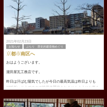
昨日、ようやく月参りに行けました。
大阪での業務で大阪の事務所に居る事が多か
2021年02月23日
お知らせ
ぶらり 歴史的建造物めぐり
京都市南区へ
おはようございます。
瀧田屋瓦工務店です。
昨日は汗ばむ陽気でしたが今日の最高気温は昨日よりも
10℃低いそうですので皆様体調崩されませんようにお気を
つけください。
そんなぼくは今朝のゴミだしに会社の