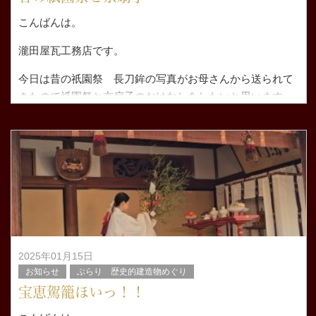
こんばんは。
瀧田屋瓦工務店です。
今日は昔の祇園祭 長刀鉾の写真がお母さんから送られて
きたので祇園祭と京扇子のおはなしをしたいと思います。
送られてきた昭和がこちら↓↓↓
いつ頃の写真
2025年01月15日
お知らせ
ぶらり 歴史的建造物めぐり
宝恵駕籠ほいっ！！