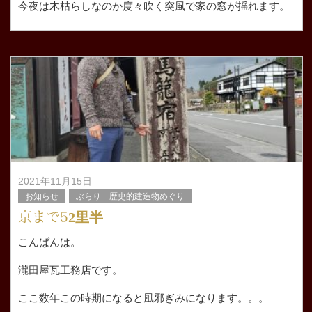
今夜は木枯らしなのか度々吹く突風で家の窓が揺れます。
多少の強風くらいでは揺れないのですが
瞬時に突風が吹くので威力が強いんだと思いますがこうゆ
う風の
2021年11月15日
お知らせ
ぶらり 歴史的建造物めぐり
京まで52里半
こんばんは。
瀧田屋瓦工務店です。
ここ数年この時期になると風邪ぎみになります。。。