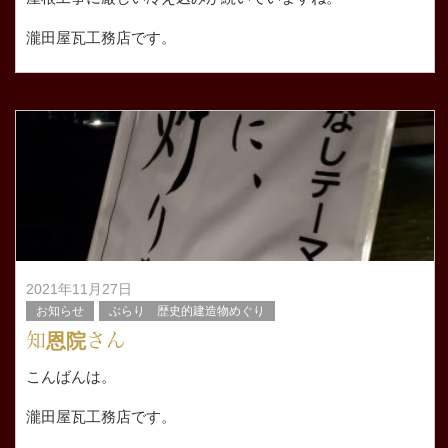
瀧田屋瓦工務店です。
最近お天気悪いですね。。。
急に吹雪いてきたり。
大津市 水明はここ
2021年11月27日
お知らせ
ぶらり 歴史的建造物めぐり
知恩院さん
こんばんは。
瀧田屋瓦工務店です。