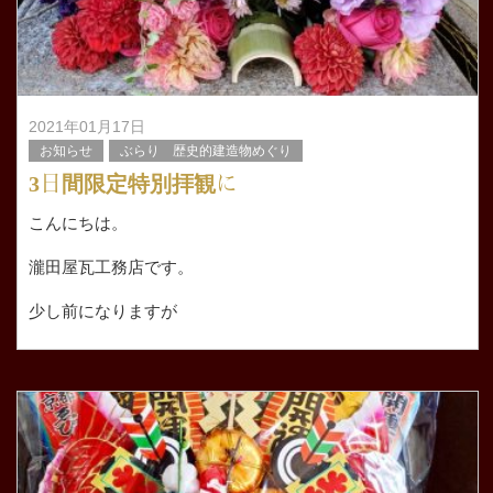
2021年01月17日
お知らせ
ぶらり 歴史的建造物めぐり
3日間限定特別拝観に
こんにちは。
瀧田屋瓦工務店です。
少し前になりますが
京都市東山区にある 勝林寺さんの特別拝観に行かせてい
ただきました。
今年はコロナの影響で３日間限定だったそうです。
&