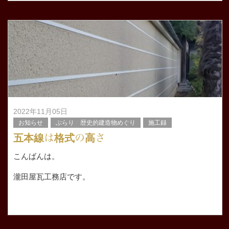
岩村城の城下町にある歴史ある代々宿を営まれていた方に
数年前 家に関する工事をする時はお願いね。
2022年11月05日
お知らせ
ぶらり 歴史的建造物めぐり
施工録
五本線は格式の高さ
こんばんは。
瀧田屋瓦工務店です。
先日、無事に京都市北区のお寺さんの屋根修理と雨樋修理