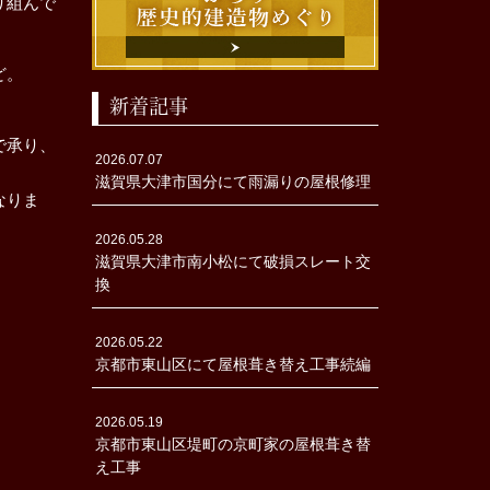
り組んで
ど。
新着記事
で承り、
2026.07.07
滋賀県大津市国分にて雨漏りの屋根修理
なりま
2026.05.28
滋賀県大津市南小松にて破損スレート交
換
2026.05.22
京都市東山区にて屋根葺き替え工事続編
2026.05.19
京都市東山区堤町の京町家の屋根葺き替
え工事