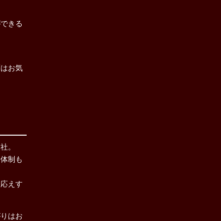
ができる
ずはお気
当社。
携体制も
お応えす
がりはお