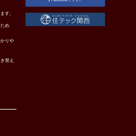
います。
るため
分かりや
葺き替え