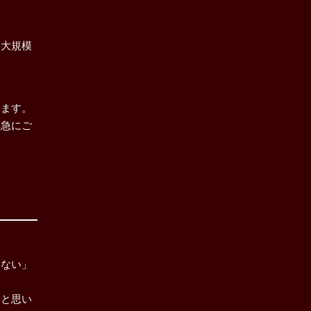
、大規模
きます。
早急にご
らない」
いと思い