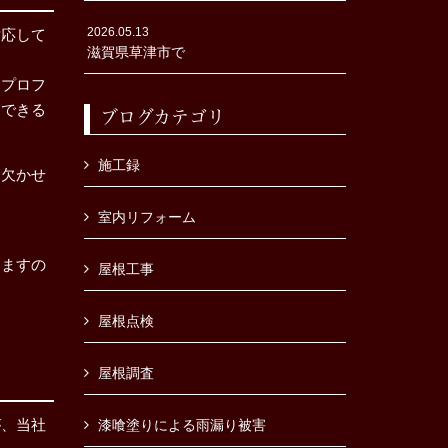
2026.05.13
対応して
滋賀県草津市で
つプロフ
けできる
ブログカテゴリ
施工録
は欠かせ
室内リフォーム
しますの
屋根工事
屋根点検
屋根調査
が、当社
漆喰塗りによる雨漏り被害