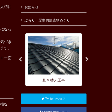
を大切に
お知らせ
ぶらり 歴史的建造物めぐり
要になっ
お気づき
ります。
ォロー面
理
葺き替え工事
屋根の耐
Twitterでシェア
屋根な
Facebookでシェア