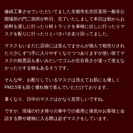
修繕工事させていただいてました京都市右京区某所一般非公
開場所の門二箇所が昨日、完了いたしまして本日は朝からお
給料を渡しに行ったり軽トラックを車検に出しに行ったりマ
スクを配りに行ったりとバタバタ走り回ってました。
マスクもいまだに店頭には並んでませんが個人で箱売りされ
たり少しずつ手に入りやすくなりつつありますが使い捨てマ
スクの粗悪品も多いみたいでゴムが左右長さが違って使えな
かったりする物もあるそうです。
そんな中、お配りしているマスクは洗えてお肌にも優しく
PM2.5等も防ぐ優れ物で喜んでいただけております。
暑くなり、日中のマスクはかなり息苦しいですね。
ですが、現場の行き帰りの車中での着用と換気やお客様と会
話する際や建物に入る際は必ずマスクをしています。