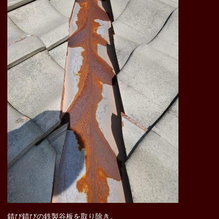
錆び錆びの鉄製谷板を取り除き。