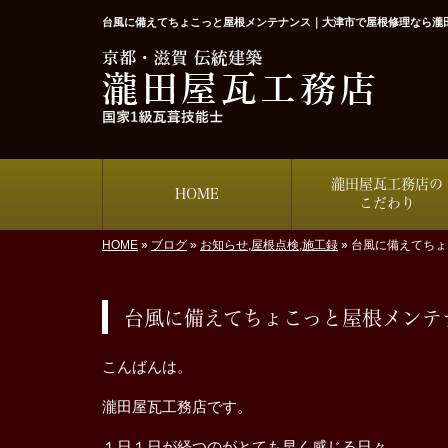
台風に備えてちょこっと屋根メンテナンス｜大津市で屋根修理なら瀧
瀧田屋瓦工務店の
HOME
こだわり
HOME
»
ブログ
»
お知らせ
,
屋根点検
,
施工録
»
台風に備えてちょ
台風に備えてちょこっと屋根メンテ
こんばんは。
瀧田屋瓦工務店です。
１日１日が経つのがとても早く感じる日々、