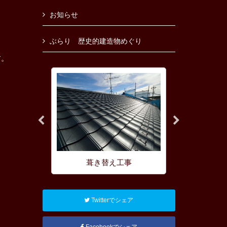
お知らせ
ぶらり 歴史的建造物めぐり
す。
理
葺き替え工事
屋根の耐
Twitterでシェア
Facebookでシェア