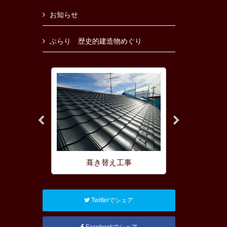
お知らせ
ぶらり 歴史的建造物めぐり
理
葺き替え工事
屋根の耐
Twitterでシェア
Facebookでシェア