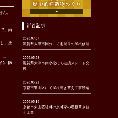
せん。
新着記事
とで、雨
2026.07.07
行し、塗
滋賀県大津市国分にて雨漏りの屋根修理
……。
2026.05.28
未然に防
滋賀県大津市南小松にて破損スレート交
換
2026.05.22
京都市東山区にて屋根葺き替え工事続編
2026.05.19
京都市東山区堤町の京町家の屋根葺き替
え工事