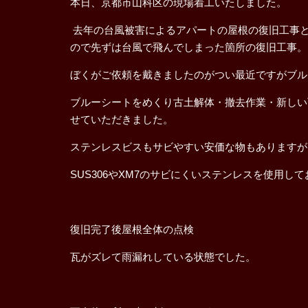
本日、京都市山科区の現場着工いたしました。
去年の台風被害によるアパートの屋根の復旧工事
ので先ずは台風で飛んでしまった箇所の復旧工事
ぼくがご依頼を戴きましたのがつい最近ですがブル
ブルーシートをめくり古土解体・撤去作業・新しい
せていただきました。
ステンレスビスもサビやすい安価な物もありますが
SUS306やXM7のサビにくいステンレスを使用し
復旧完了後屋根全体の点検
瓦がズレて雨漏れしている状態でした。