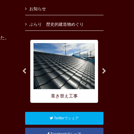
お知らせ
ぶらり 歴史的建造物めぐり
した。
理
葺き替え工事
屋根の耐
Twitterでシェア
Facebookでシェア