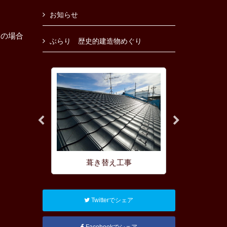
お知らせ
けの場合
ぶらり 歴史的建造物めぐり
理
葺き替え工事
屋根の耐
Twitterでシェア
Facebookでシェア