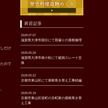
新着記事
2026.07.07
滋賀県大津市国分にて雨漏りの屋根修理
少しだけ
2026.05.28
滋賀県大津市南小松にて破損スレート交
換
したので
2026.05.22
京都市東山区にて屋根葺き替え工事続編
を。
2026.05.19
京都市東山区堤町の京町家の屋根葺き替
え工事