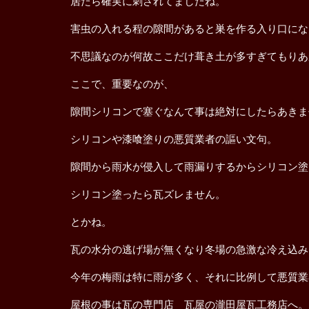
居たら確実に刺されてましたね。
害虫の入れる程の隙間があると巣を作る入り口にな
不思議なのが何故ここだけ葺き土が多すぎてもりあ
ここで、重要なのが、
隙間シリコンで塞ぐなんて事は絶対にしたらあきま
シリコンや漆喰塗りの悪質業者の謳い文句。
隙間から雨水が侵入して雨漏りするからシリコン塗
シリコン塗ったら瓦ズレません。
とかね。
瓦の水分の逃げ場が無くなり冬場の急激な冷え込み
今年の梅雨は特に雨が多く、それに比例して悪質業
屋根の事は瓦の専門店 瓦屋の瀧田屋瓦工務店へ。