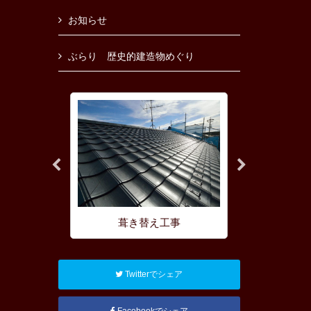
お知らせ
ぶらり 歴史的建造物めぐり
理
葺き替え工事
屋根の耐
Twitterでシェア
Facebookでシェア