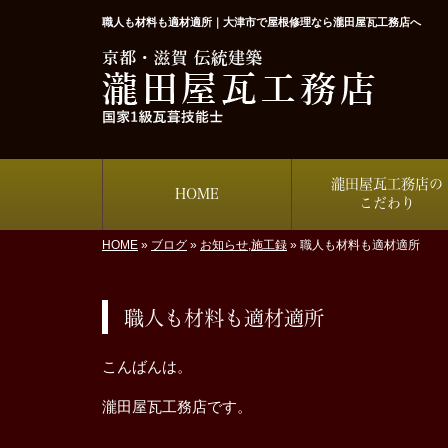
職人も材料も適材適所｜大津市で屋根修理なら瀧田屋瓦工務店へ
瀧田屋瓦工務店の
HOME
こだわり
HOME
»
ブログ
»
お知らせ
,
施工録
»
職人も材料も適材適所
職人も材料も適材適所
こんばんは。
瀧田屋瓦工務店です。