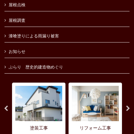
屋根点検
屋根調査
漆喰塗りによる雨漏り被害
お知らせ
ぶらり 歴史的建造物めぐり
法
塗装工事
リフォーム工事