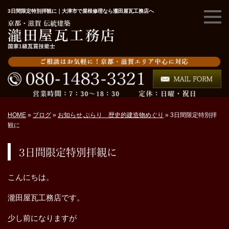
3日間限定特別拝観に｜大津市で屋根修理なら瀧田屋瓦工務店へ
HOME
»
ブログ
»
お知らせ
,
ぶらり 歴史的建造物めぐり
»
3日間限定特別拝
観に
3日間限定特別拝観に
こんにちは。
瀧田屋瓦工務店です。
少し前になりますが