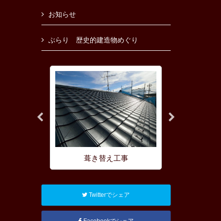
お知らせ
ぶらり 歴史的建造物めぐり
理
葺き替え工事
屋根の耐
Twitterでシェア
Facebookでシェア