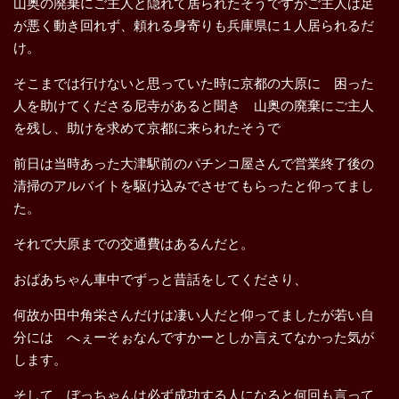
山奥の廃棄にご主人と隠れて居られたそうですがご主人は足
が悪く動き回れず、頼れる身寄りも兵庫県に１人居られるだ
け。
そこまでは行けないと思っていた時に京都の大原に 困った
人を助けてくださる尼寺があると聞き 山奥の廃棄にご主人
を残し、助けを求めて京都に来られたそうで
前日は当時あった大津駅前のパチンコ屋さんで営業終了後の
清掃のアルバイトを駆け込みでさせてもらったと仰ってまし
た。
それで大原までの交通費はあるんだと。
おばあちゃん車中でずっと昔話をしてくださり、
何故か田中角栄さんだけは凄い人だと仰ってましたが若い自
分には へぇーそぉなんですかーとしか言えてなかった気が
します。
そして、ぼっちゃんは必ず成功する人になると何回も言って