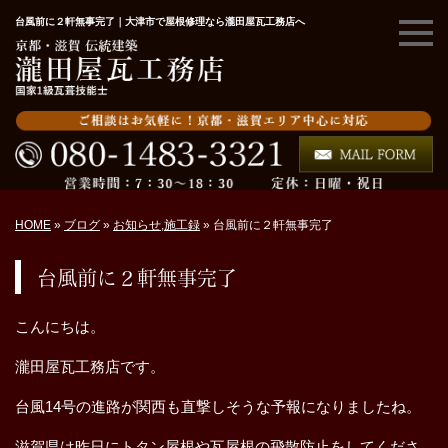
台風前に２軒無事完了｜大津市で屋根修理なら瀧田屋瓦工務店へ
HOME
»
ブログ
»
お知らせ
,
施工録
»
台風前に２軒無事完了
台風前に２軒無事完了
こんにちは。
瀧田屋瓦工務店です。
台風14号の進路が関西も直撃しそうな予報になりましたね。
滋賀県は昨日にトタン屋根や瓦屋根の飛散防止をしてくださ