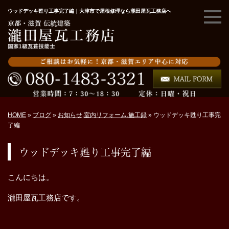
ウッドデッキ甦り工事完了編｜大津市で屋根修理なら瀧田屋瓦工務店へ
HOME
»
ブログ
»
お知らせ
,
室内リフォーム
,
施工録
»
ウッドデッキ甦り工事完
了編
ウッドデッキ甦り工事完了編
こんにちは。
瀧田屋瓦工務店です。