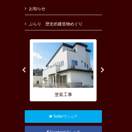
お知らせ
ぶらり 歴史的建造物めぐり
耐風工法
塗装工事
リフォ
Twitterでシェア
Facebookでシェア