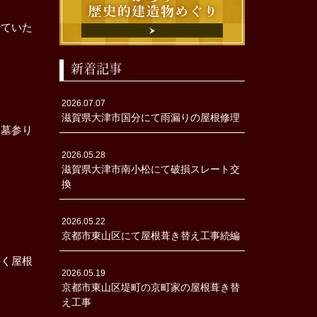
せていた
新着記事
2026.07.07
滋賀県大津市国分にて雨漏りの屋根修理
お墓参り
2026.05.28
滋賀県大津市南小松にて破損スレート交
。
換
2026.05.22
京都市東山区にて屋根葺き替え工事続編
歩く屋根
2026.05.19
京都市東山区堤町の京町家の屋根葺き替
え工事