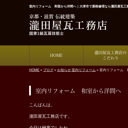
室内リフォーム 和室から洋間へ｜大津市で屋根修理なら瀧田屋瓦工
瀧田屋瓦工務店の
HOME
こだわり
HOME
»
ブログ
»
お知らせ
,
室内リフォーム
»
室内リフォーム 
室内リフォーム 和室から洋間へ
こんばんは。
瀧田屋瓦工務店です。
今日は極寒でしたね。。。