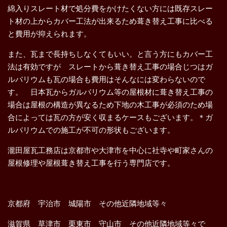
綿入りスレート材で処分費をかけたくない方には既存スレー
ト材の上からカバー工法が出来るため葺き替え工事に比べる
と費用が抑えられます。
また、瓦まで長持ちしなくてもいい。と言う方にもカバー工
法は有効ですが スレートから葺き替え工事の場合じつはガ
ルバリウムも瓦の場合も費用はそんなには変わらないので
す。 日本瓦からガルバリウム等の屋根材に葺き替え工事の
場合は屋根の構造が異なるため下地の木工事が必須のため場
合によっては瓦の方が安く収まるケースもございます。＊ガ
ルバリウムでの施工が不可の形状もございます。
瀧田屋瓦工務店は京都市や大津市を中心に社寺や町家さんの
屋根修理や屋根葺き替え工事を行う専門店です。
京都府 宇治市 城陽市 その他近隣地域等々
滋賀県 草津市 栗東市 守山市 その他近隣地域等々で