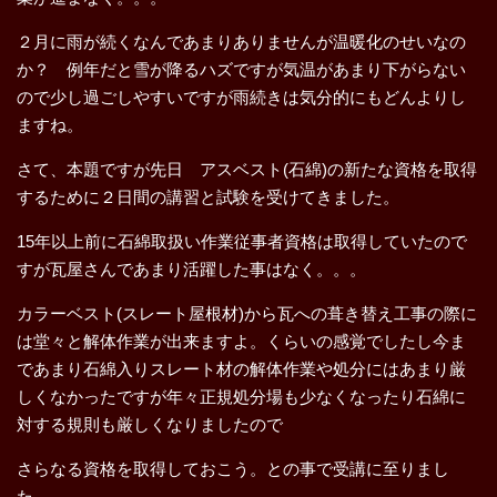
２月に雨が続くなんであまりありませんが温暖化のせいなの
か？ 例年だと雪が降るハズですが気温があまり下がらない
ので少し過ごしやすいですが雨続きは気分的にもどんよりし
ますね。
さて、本題ですが先日 アスベスト(石綿)の新たな資格を取得
するために２日間の講習と試験を受けてきました。
15年以上前に石綿取扱い作業従事者資格は取得していたので
すが瓦屋さんであまり活躍した事はなく。。。
カラーベスト(スレート屋根材)から瓦への葺き替え工事の際に
は堂々と解体作業が出来ますよ。くらいの感覚でしたし今ま
であまり石綿入りスレート材の解体作業や処分にはあまり厳
しくなかったですが年々正規処分場も少なくなったり石綿に
対する規則も厳しくなりましたので
さらなる資格を取得しておこう。との事で受講に至りまし
た。