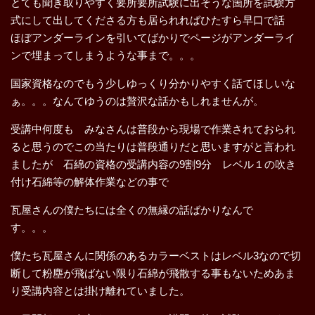
とても聞き取りやすく要所要所試験に出そうな箇所を試験方
式にして出してくださる方も居られればひたすら早口で話
ほぼアンダーラインを引いてばかりでページがアンダーライ
ンで埋まってしまうような事まで。。。
国家資格なのでもう少しゆっくり分かりやすく話てほしいな
ぁ。。。なんてゆうのは贅沢な話かもしれませんが。
受講中何度も みなさんは普段から現場で作業されておられ
ると思うのでこの当たりは普段通りだと思いますがと言われ
ましたが 石綿の資格の受講内容の9割9分 レベル１の吹き
付け石綿等の解体作業などの事で
瓦屋さんの僕たちには全くの無縁の話ばかりなんで
す。。。
僕たち瓦屋さんに関係のあるカラーベストはレベル3なので切
断して粉塵が飛ばない限り石綿が飛散する事もないためあま
り受講内容とは掛け離れていました。