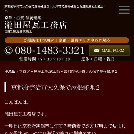
京都府宇治市大久保で屋根修理２｜大津市で屋根修理なら瀧田屋瓦工務店
へ
HOME
»
ブログ
»
屋根工事
,
施工録
»
京都府宇治市大久保で屋根修理２
京都府宇治市大久保で屋根修理２
こんばんは。
瀧田屋瓦工務店です。
一昨日は京都府舞鶴市に午前７時前着で夕方17時まで居まし
たが風速5m やはり海辺の寒さは別格ですね。。。