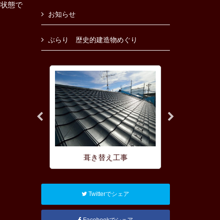
の状態で
お知らせ
ぶらり 歴史的建造物めぐり
理
葺き替え工事
屋根の耐
Twitterでシェア
Facebookでシェア