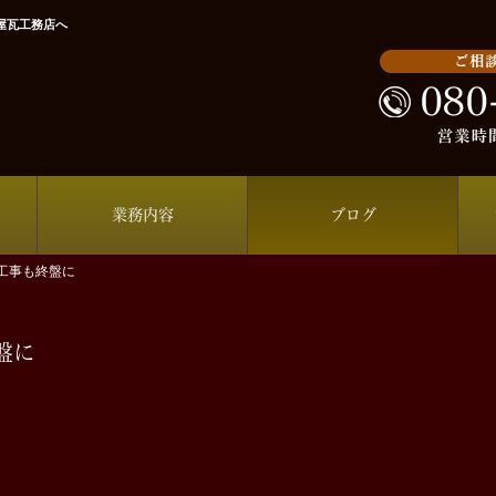
屋瓦工務店へ
業務内容
ブログ
工事も終盤に
盤に
。