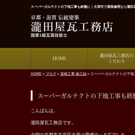
スーパーガルテクトの下地工事も終盤に｜大津市で屋根修理なら瀧田
瀧田屋瓦工務店の
HOME
こだわり
HOME
»
ブログ
»
屋根工事
,
施工録
»
スーパーガルテクトの下地
スーパーガルテクトの下地工事も終
こんばんは。
瀧田屋瓦工務店です。
今朝の京都市左京区大原は脅威の－６℃でした。。