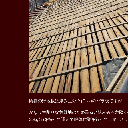
既存の野地板は厚み三分(約９㎜)のバラ板ですが
かなり荒削りな荒野地のため乗ると踏み破る危険があ
35kg分)を持って運んで解体作業を行っていました