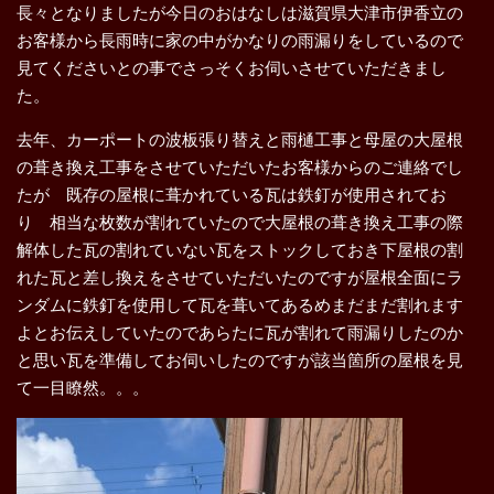
長々となりましたが今日のおはなしは滋賀県大津市伊香立の
お客様から長雨時に家の中がかなりの雨漏りをしているので
見てくださいとの事でさっそくお伺いさせていただきまし
た。
去年、カーポートの波板張り替えと雨樋工事と母屋の大屋根
の葺き換え工事をさせていただいたお客様からのご連絡でし
たが 既存の屋根に葺かれている瓦は鉄釘が使用されてお
り 相当な枚数が割れていたので大屋根の葺き換え工事の際
解体した瓦の割れていない瓦をストックしておき下屋根の割
れた瓦と差し換えをさせていただいたのですが屋根全面にラ
ンダムに鉄釘を使用して瓦を葺いてあるめまだまだ割れます
よとお伝えしていたのであらたに瓦が割れて雨漏りしたのか
と思い瓦を準備してお伺いしたのですが該当箇所の屋根を見
て一目瞭然。。。