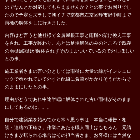
のでなんとか対応してもらえませんか？との事でお困りでし
たので予定をズラして朝イチで京都市左京区静市野中町まで
雨樋の解体をしに行きました。
内容はと言うと他社様で金属屋根工事と雨樋の架け換え工事
をされ、工事が終わり、あとは足場解体のみのところで既存
の雨樋(縦樋)が解体されずそのままついているので外しほしい
との事。
施工業者さまの言い分としては雨樋に大量の線がインシュロ
ックで巻かれていて外すと配線に負荷がかかりそうだからそ
のままにしたとの事。
理由がどうであれ中途半端に解体された古い雨樋がそのまま
にしてあるのは。。。
自分で建築業を始めてから常々思う事は 本当に報告・相
談・連絡の正確さ。作業にあたる職人同士はもちろん 元請
けさまが居られる場合はその担当者さま、お客様には当然な